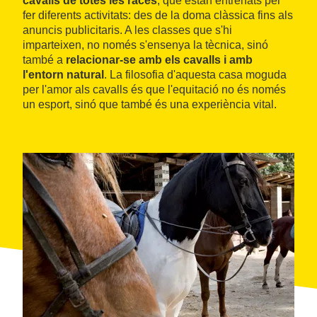
cavalls de totes les races
, que estan entrenats per
fer diferents activitats: des de la doma clàssica fins als
anuncis publicitaris. A les classes que s'hi
imparteixen, no només s'ensenya la tècnica, sinó
també a
relacionar-se amb els cavalls i amb
l'entorn natural
. La filosofia d'aquesta casa moguda
per l'amor als cavalls és que l'equitació no és només
un esport, sinó que també és una experiència vital.