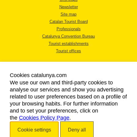
Newsletter
Site map
Catalan Tourist Board
Professionals
Catalunya Convention Bureau
Tourist establishments
Tourist offices
Cookies catalunya.com
We use our own and third-party cookies to
analyse our services and show you advertising
LEGAL NOTICE
related to user preferences based on a profile of
PRIVACY POLICY
your browsing habits. For further information
COOKIES POLICY
and to set your preferences, click on
the
Cookies Policy Page
ACCESSIBILITY
.
Cookie settings
Deny all
Copyright © 2026. Catalan Tourist Board. All rights reserved.