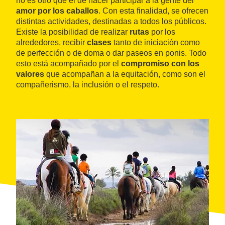
no es otro que el de hacer participar a la gente del
amor por los caballos
. Con esta finalidad, se ofrecen
distintas actividades, destinadas a todos los públicos.
Existe la posibilidad de realizar
rutas
por los
alrededores, recibir
clases
tanto de iniciación como
de perfección o de doma o dar paseos en ponis. Todo
esto está acompañado por el
compromiso con los
valores
que acompañan a la equitación, como son el
compañerismo, la inclusión o el respeto.