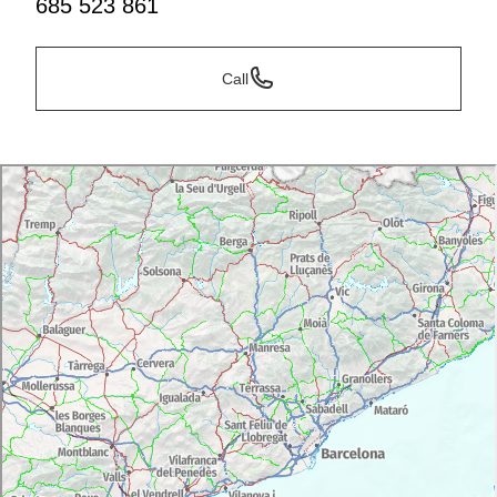
685 523 861
Call