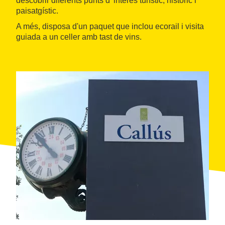
descobrir diferents punts d' interès turístic, històric i
paisatgístic.
A més, disposa d'un paquet que inclou ecorail i visita
guiada a un celler amb tast de vins.