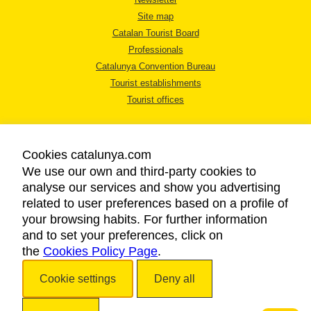
Site map
Catalan Tourist Board
Professionals
Catalunya Convention Bureau
Tourist establishments
Tourist offices
Cookies catalunya.com
We use our own and third-party cookies to
analyse our services and show you advertising
LEGAL NOTICE
related to user preferences based on a profile of
PRIVACY POLICY
your browsing habits. For further information
COOKIES POLICY
and to set your preferences, click on
the
Cookies Policy Page
ACCESSIBILITY
.
Cookie settings
Deny all
Copyright © 2026. Catalan Tourist Board. All rights reserved.