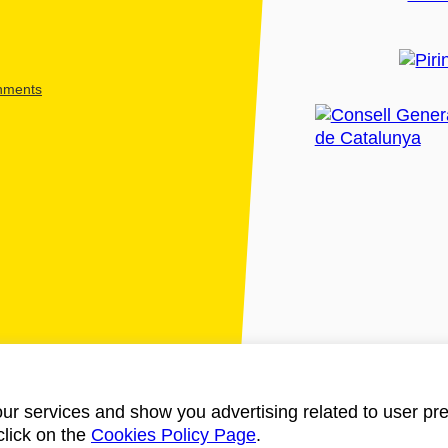
shments
ur services and show you advertising related to user pre
click on the
Cookies Policy Page
.