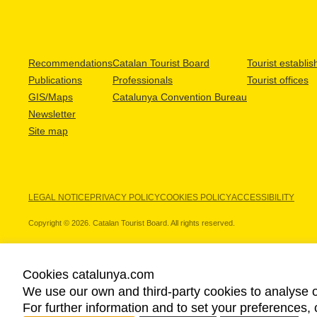
Recommendations
Catalan Tourist Board
Tourist establi
Publications
Professionals
Tourist offices
GIS/Maps
Catalunya Convention Bureau
Newsletter
Site map
LEGAL NOTICE
PRIVACY POLICY
COOKIES POLICY
ACCESSIBILITY
Copyright © 2026. Catalan Tourist Board. All rights reserved.
Cookies catalunya.com
We use our own and third-party cookies to analyse o
OUR PARTNERS
For further information and to set your preferences, 