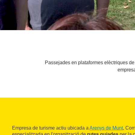
Passejades en plataformes elèctriques de m
empresa
Empresa de turisme actiu ubicada a
Arenys de Munt
, Com
especialitzada en l'organització de
rutes guiades
per la 