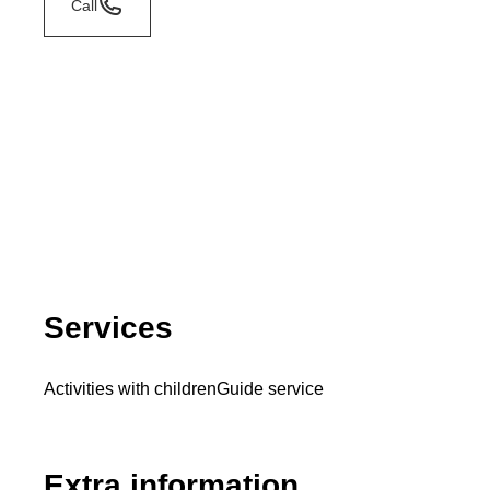
Call
Services
Activities with children
Guide service
Extra information