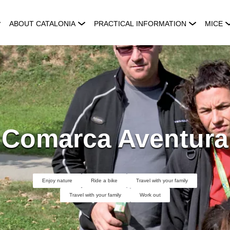
ABOUT CATALONIA
PRACTICAL INFORMATION
MICE
Comarca Aventura
Enjoy nature
Ride a bike
Travel with your family
Travel with your family
Work out