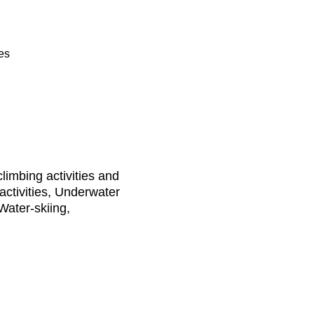
ies
limbing activities and
activities, Underwater
 Water-skiing,