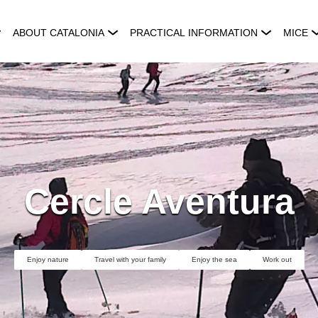
ABOUT CATALONIA
PRACTICAL INFORMATION
MICE
Cercle Aventura
Enjoy nature
Travel with your family
Enjoy the sea
Work out