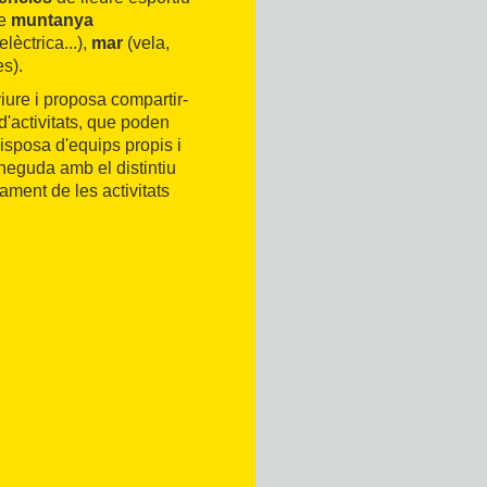
de
muntanya
lèctrica...),
mar
(vela,
s).
iure i proposa compartir-
d'activitats, que poden
Disposa d'equips propis i
neguda amb el distintiu
ment de les activitats