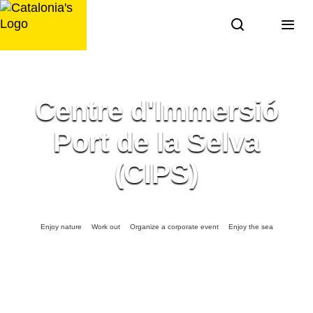
Skip
to
content
Centre d'Immersió
Port de la Selva
(CIPS)
Enjoy nature
Work out
Organize a corporate event
Enjoy the sea