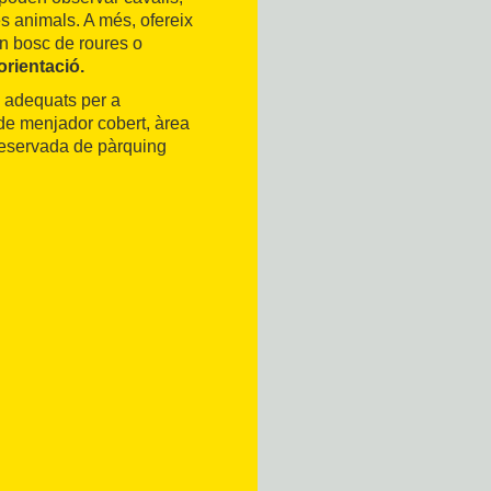
res animals. A més, ofereix
n bosc de roures o
orientació.
s adequats per a
de menjador cobert, àrea
a reservada de pàrquing