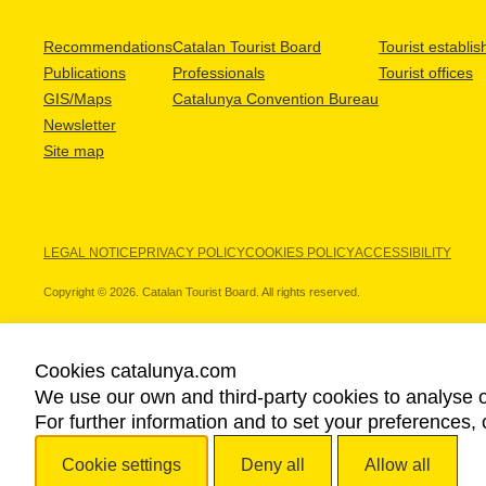
Recommendations
Catalan Tourist Board
Tourist establi
Publications
Professionals
Tourist offices
GIS/Maps
Catalunya Convention Bureau
Newsletter
Site map
LEGAL NOTICE
PRIVACY POLICY
COOKIES POLICY
ACCESSIBILITY
Copyright © 2026. Catalan Tourist Board. All rights reserved.
Cookies catalunya.com
We use our own and third-party cookies to analyse o
OUR PARTNERS
For further information and to set your preferences, 
Cookie settings
Deny all
Allow all