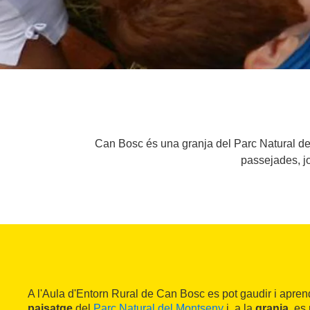
Can Bosc és una granja del Parc Natural del
passejades, j
A l'Aula d'Entorn Rural de Can Bosc es pot gaudir i apren
paisatge
del
Parc Natural del Montseny
i, a la
granja,
es 