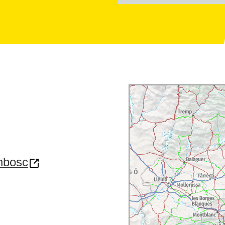
nbosc