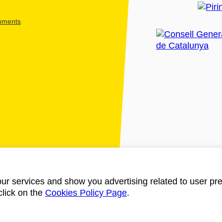
shments
ur services and show you advertising related to user pre
click on the
Cookies Policy Page
.