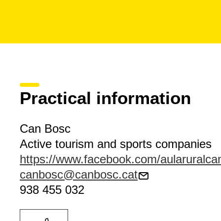
Practical information
Can Bosc
Active tourism and sports companies
https://www.facebook.com/aularuralca
canbosc@canbosc.cat
938 455 032