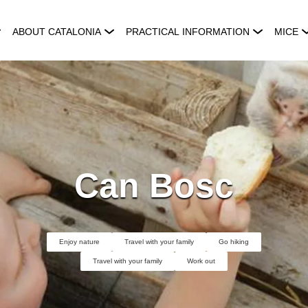
ABOUT CATALONIA
PRACTICAL INFORMATION
MICE
Can Bosc
Enjoy nature
Travel with your family
Go hiking
Travel with your family
Work out