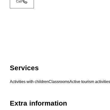
Call
Services
Activities with children
Classrooms
Active tourism activitie
Extra information