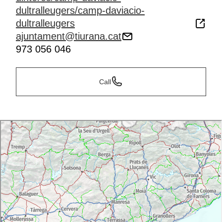
dultralleugers/camp-daviacio-
dultralleugers
ajuntament@tiurana.cat
973 056 046
Call