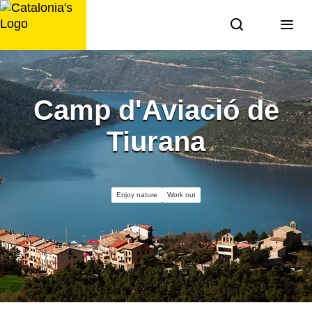
Skip
to
content
Camp d'Aviació de
Tiurana
Enjoy nature
Work out