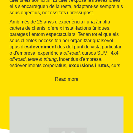
clients els sol·licitin. El client exposa les seves idees i
ells s'encarreguen de la resta, adaptant-se sempre als
seus objectius, necessitats i pressupost.
Amb més de 25 anys d'experiència i una àmplia
cartera de clients, ofereix instal·lacions úniques,
paratges i entorn espectaculars. Tenen tot el que els
seus clientes necessiten per organitzar qualsevol
tipus d'
esdeveniment
des del punt de vista particular
o d'empresa: experiència
off-road
, cursos SUV i 4x4
off-road
,
teste & trining
, incentius d'empresa,
esdeveniments corporatius,
excursions i rutes
, curs
de conducció esportiva, experiències personalitzades
i cursos d'iniciació al
trail
. A més de les pistes,
Read more
disposa d'un embarcador mòbil, àrea de descans i el
Museu Moto Bassella
, un espai singular amb molta
cultura i història.