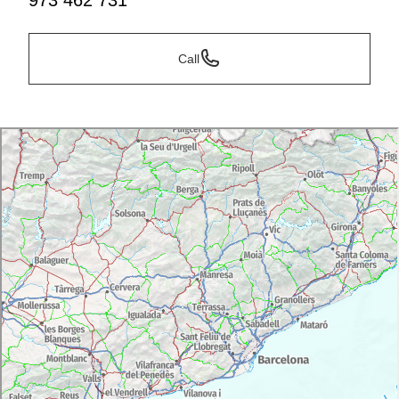
973 462 731
Call