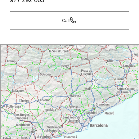
977 292 003
Call