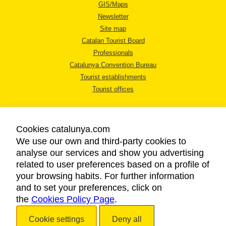
GIS/Maps
Newsletter
Site map
Catalan Tourist Board
Professionals
Catalunya Convention Bureau
Tourist establishments
Tourist offices
Cookies catalunya.com
We use our own and third-party cookies to
analyse our services and show you advertising
LEGAL NOTICE
related to user preferences based on a profile of
PRIVACY POLICY
your browsing habits. For further information
COOKIES POLICY
and to set your preferences, click on
the
Cookies Policy Page
ACCESSIBILITY
.
Cookie settings
Deny all