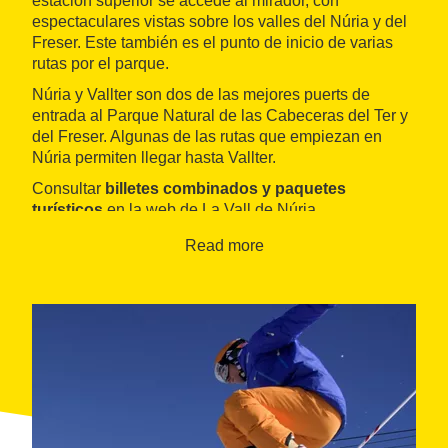
estación superior se accede al mirador, con
espectaculares vistas sobre los valles del Núria y del
Freser. Este también es el punto de inicio de varias
rutas por el parque.
Núria y Vallter son dos de las mejores puerts de
entrada al Parque Natural de las Cabeceras del Ter y
del Freser. Algunas de las rutas que empiezan en
Núria permiten llegar hasta Vallter.
Consultar
billetes combinados y paquetes
turísticos
en la web de La Vall de Núria.
Read more