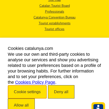
Catalan Tourist Board
Professionals
Catalunya Convention Bureau
Tourist establishments
Tourist offices
Cookies catalunya.com
We use our own and third-party cookies to
analyse our services and show you advertising
LEGAL NOTICE
related to user preferences based on a profile of
PRIVACY POLICY
your browsing habits. For further information
COOKIES POLICY
and to set your preferences, click on
the
Cookies Policy Page
ACCESSIBILITY
.
Cookie settings
Deny all
Copyright © 2026. Catalan Tourist Board. All rights reserved.
Allow all