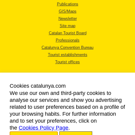
Publications
GIS/Maps
Newsletter
Site map
Catalan Tourist Board
Professionals
Catalunya Convention Bureau
Tourist establishments
Tourist offices
Cookies catalunya.com
We use our own and third-party cookies to
analyse our services and show you advertising
LEGAL NOTICE
related to user preferences based on a profile of
PRIVACY POLICY
your browsing habits. For further information
COOKIES POLICY
and to set your preferences, click on
the
Cookies Policy Page
ACCESSIBILITY
.