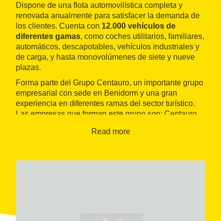
Dispone de una flota automovilística completa y
renovada anualmente para satisfacer la demanda de
los clientes. Cuenta con
12.000 vehículos de
diferentes gamas
, como coches utilitarios, familiares,
automáticos, descapotables, vehículos industriales y
de carga, y hasta monovolúmenes de siete y nueve
plazas.
Forma parte del Grupo Centauro, un importante grupo
empresarial con sede en Benidorm y una gran
experiencia en diferentes ramas del sector turístico.
Las empresas que forman este grupo son: Centauro
Rent a Car, Hotel Levante Club & Spa, Apartamentos
Read more
Levante y Luxor Spa & Fitness Center.