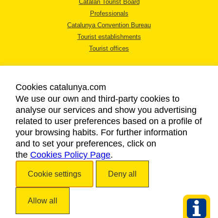
Catalan Tourist Board
Professionals
Catalunya Convention Bureau
Tourist establishments
Tourist offices
Cookies catalunya.com
We use our own and third-party cookies to
analyse our services and show you advertising
LEGAL NOTICE
related to user preferences based on a profile of
PRIVACY POLICY
your browsing habits. For further information
COOKIES POLICY
and to set your preferences, click on
the
Cookies Policy Page
ACCESSIBILITY
.
Cookie settings
Deny all
Copyright © 2026. Catalan Tourist Board. All rights reserved.
Allow all