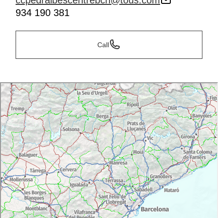
ccpedralbescentrebcn@tous.com
934 190 381
Call