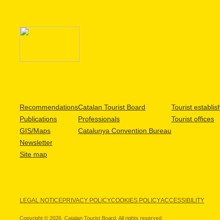
Recommendations
Catalan Tourist Board
Tourist establi
Publications
Professionals
Tourist offices
GIS/Maps
Catalunya Convention Bureau
Newsletter
Site map
LEGAL NOTICE
PRIVACY POLICY
COOKIES POLICY
ACCESSIBILITY
Copyright © 2026. Catalan Tourist Board. All rights reserved.