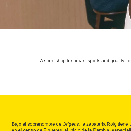
A shoe shop for urban, sports and quality foo
Bajo el sobrenombre de
Origens
, la zapatería Roig tien
en el centro de Figueres, al inicio de la Rambla,
especial