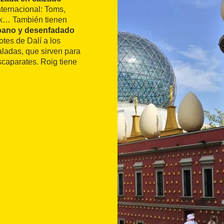
ternacional: Toms,
ck… También tienen
rbano y desenfadado
otes de Dalí a los
aladas, que sirven para
scaparates. Roig tiene