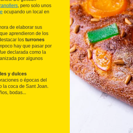
ranollers
, pero solo unos
e
ocupando un local en
 hora de elaborar sus
s que aprendieron de los
destacar los
turrones
ampoco hay que pasar por
fue declarada como la
ganizada por algunos
les y dulces
raciones o épocas del
 la coca de Sant Joan.
os, bodas...