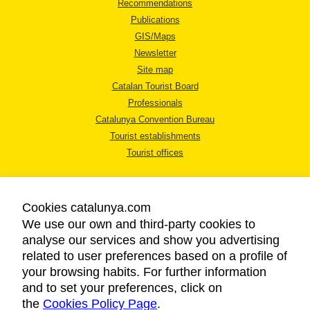
Recommendations
Publications
GIS/Maps
Newsletter
Site map
Catalan Tourist Board
Professionals
Catalunya Convention Bureau
Tourist establishments
Tourist offices
Cookies catalunya.com
We use our own and third-party cookies to
analyse our services and show you advertising
LEGAL NOTICE
related to user preferences based on a profile of
PRIVACY POLICY
your browsing habits. For further information
COOKIES POLICY
and to set your preferences, click on
the
Cookies Policy Page
ACCESSIBILITY
.