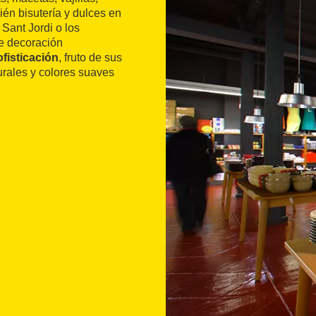
ién bisutería y dulces en
 Sant Jordi o los
de decoración
fisticación
, fruto de sus
turales y colores suaves