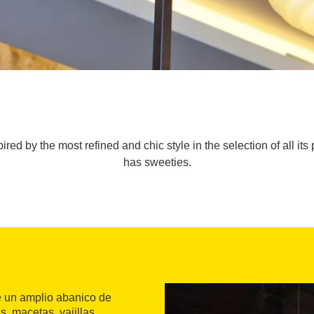
ed by the most refined and chic style in the selection of all its 
has sweeties.
ce un amplio abanico de
s, macetas, vajillas,