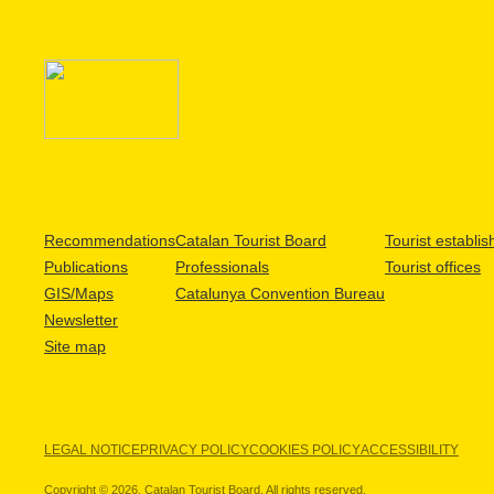
Recommendations
Catalan Tourist Board
Tourist establi
Publications
Professionals
Tourist offices
GIS/Maps
Catalunya Convention Bureau
Newsletter
Site map
LEGAL NOTICE
PRIVACY POLICY
COOKIES POLICY
ACCESSIBILITY
Copyright © 2026. Catalan Tourist Board. All rights reserved.