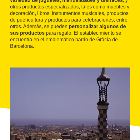
variedad de juguetes, manualidades y disfraces
, y
otros productos especializados, tales como muebles y
decoración, libros, instrumentos musicales, productos
de puericultura y productos para celebraciones, entre
otros. Además, se pueden
personalizar algunos de
sus productos
para regalo. El establecimiento se
encuentra en el emblemático barrio de Gràcia de
Barcelona.