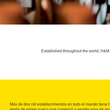
Established throughout the world, H&M 
Más de dos mil establecimientos en todo el mundo tiene 
moda de origen sueco que comenzó a vender ropa de muj