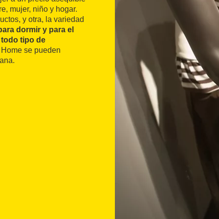
, mujer, niño y hogar.
ctos, y otra, la variedad
para dormir y para el
 todo tipo de
ó Home se pueden
lana.