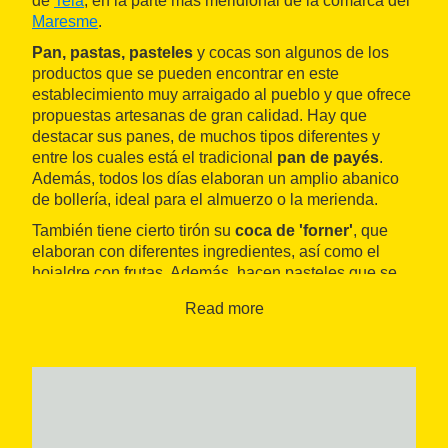
de
Teià
, en la parte más meridional de la comarca del
Maresme
.
Pan, pastas, pasteles
y cocas son algunos de los
productos que se pueden encontrar en este
establecimiento muy arraigado al pueblo y que ofrece
propuestas artesanas de gran calidad. Hay que
destacar sus panes, de muchos tipos diferentes y
entre los cuales está el tradicional
pan de payés
.
Además, todos los días elaboran un amplio abanico
de bollería, ideal para el almuerzo o la merienda.
También tiene cierto tirón su
coca de 'forner'
, que
elaboran con diferentes ingredientes, así como el
hojaldre con frutas. Además, hacen pasteles que se
pueden personalizar para cualquier celebración y
Read more
propuestas especiales para algunas épocas del año,
como la mona de Pascua o el roscón de Reyes.