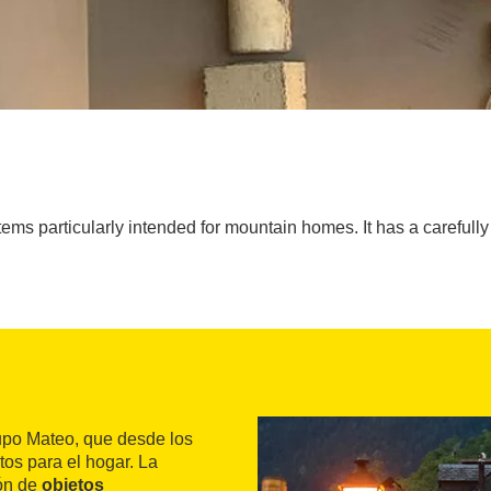
tems particularly intended for mountain homes. It has a carefull
upo Mateo, que desde los
os para el hogar. La
ión de
objetos