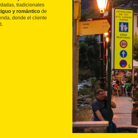
dadas, tradicionales
ntiguo y romántico
de
enda, donde el cliente
d.