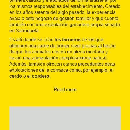
primera calidad y elaborados de forma artesanal por
los mismos responsables del establecimiento. Creado
en los años setenta del siglo pasado, la experiencia
avala a este negocio de gestión familiar y que cuenta
también con una explotación ganadera propia situada
en Sarroqueta.
Es allí donde se crían los
terneros
de los que
obtienen una carne de primer nivel gracias al hecho
de que los animales crecen en plena montaña y
llevan una alimentación completamente natural.
Además, también ofrecen carnes procedentes otras
explotaciones de la comarca como, por ejemplo, el
cerdo
o el
cordero
.
El Bon Rebost también es bastante conocido por los
Read more
embutidos de elaboración propia
que se pueden
encontrar en su tienda. Hay butifarra negra, butifarra
blanca, chorizos, 'secallones' o patés, entre otros. Hay
que destacar la 'girella', un embutido típico de la
Ribagorça y una de las especialidades de la casa.