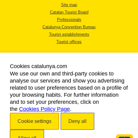
Site map
Catalan Tourist Board
Professionals
Catalunya Convention Bureau
Tourist establishments
Tourist offices
Cookies catalunya.com
We use our own and third-party cookies to
analyse our services and show you advertising
LEGAL NOTICE
related to user preferences based on a profile of
PRIVACY POLICY
your browsing habits. For further information
COOKIES POLICY
and to set your preferences, click on
the
Cookies Policy Page
ACCESSIBILITY
.
Cookie settings
Deny all
Copyright © 2026. Catalan Tourist Board. All rights reserved.