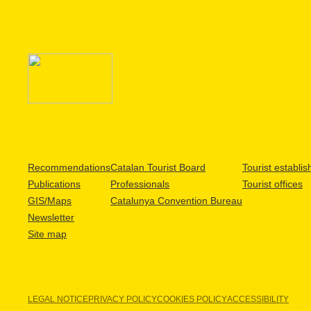
Recommendations
Catalan Tourist Board
Tourist establi
Publications
Professionals
Tourist offices
GIS/Maps
Catalunya Convention Bureau
Newsletter
Site map
LEGAL NOTICE
PRIVACY POLICY
COOKIES POLICY
ACCESSIBILITY