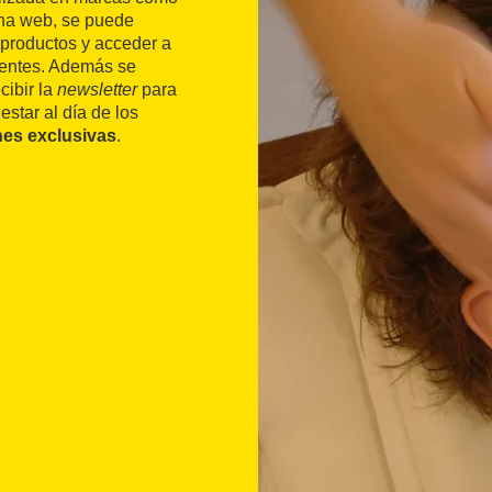
gina web, se puede
productos y acceder a
lientes. Además se
cibir la
newsletter
para
star al día de los
nes exclusivas
.