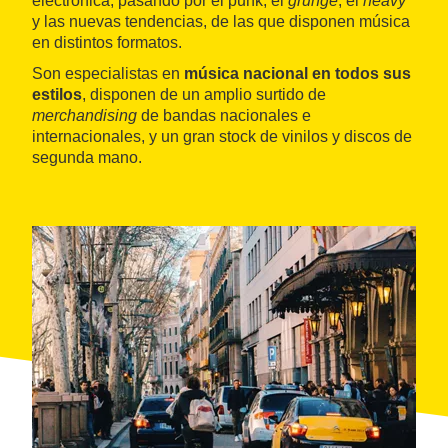
electrónica, pasando por el punk, el
grunge
, el
heavy
y las nuevas tendencias, de las que disponen música
en distintos formatos.
Son especialistas en
música nacional en todos sus
estilos
, disponen de un amplio surtido de
merchandising
de bandas nacionales e
internacionales, y un gran stock de vinilos y discos de
segunda mano.