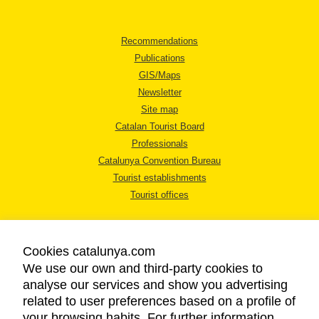
Recommendations
Publications
GIS/Maps
Newsletter
Site map
Catalan Tourist Board
Professionals
Catalunya Convention Bureau
Tourist establishments
Tourist offices
Cookies catalunya.com
We use our own and third-party cookies to
analyse our services and show you advertising
LEGAL NOTICE
related to user preferences based on a profile of
PRIVACY POLICY
your browsing habits. For further information