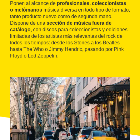
Ponen al alcance de
profesionales, coleccionistas
o melómanos
música diversa en todo tipo de formato,
tanto producto nuevo como de segunda mano.
Dispone de una
sección de música fuera de
catálogo
, con discos para coleccionistas y ediciones
limitadas de los artistas más relevantes del rock de
todos los tiempos: desde los Stones a los Beatles
hasta The Who o Jimmy Hendrix, pasando por Pink
Floyd o Led Zeppelin.