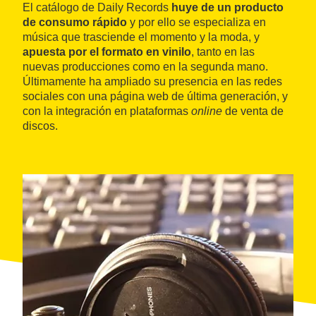
El catálogo de Daily Records
huye de un producto
de consumo rápido
y por ello se especializa en
música que trasciende el momento y la moda, y
apuesta por el formato en vinilo
, tanto en las
nuevas producciones como en la segunda mano.
Últimamente ha ampliado su presencia en las redes
sociales con una página web de última generación, y
con la integración en plataformas
online
de venta de
discos.