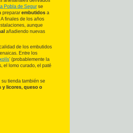
os artesanales derivados
a Pobla de Segur
se
a preparar
embutidos
a
 A finales de los años
nstalaciones, aunque
al
añadiendo nuevas
 calidad de los embutidos
enaicas. Entre los
xolís
' (probablemente la
s, el lomo curado, el paté
 su tienda también se
 y licores, queso o