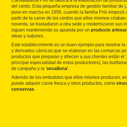
Cansaladeria Prió se dedica a la elaboración de product
del cerdo. Esta pequeña empresa de gestión familiar de
L
puso en marcha en 1958, cuando la familia Prió empezó 
partir de la carne de los cerdos que ellos mismos criaban.
noventa, se trasladaron a otra sede y modernizaron sus i
siguen manteniendo su apuesta por un
producto artesan
ideas y sabores.
Este establecimiento es un buen ejemplo para mostrar la
y derivados cárnicos que se elaboran en las comarcas pir
productos que preparan y ofrecen a sus clientes están el '
principal especialidad de estos productores), las butifarra
de campaña y la '
secallona'
.
Además de los embutidos que ellos mismos producen, en
puede adquirir carne fresca y otros productos, como
vinos
conservas
.