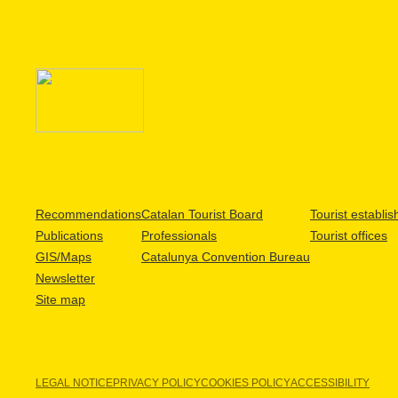
Recommendations
Catalan Tourist Board
Tourist establi
Publications
Professionals
Tourist offices
GIS/Maps
Catalunya Convention Bureau
Newsletter
Site map
LEGAL NOTICE
PRIVACY POLICY
COOKIES POLICY
ACCESSIBILITY