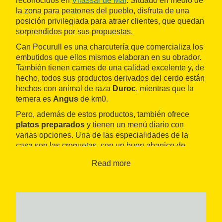
reconocidos en
Vilassar de Mar
. Situado en medio de
la zona para peatones del pueblo, disfruta de una
posición privilegiada para atraer clientes, que quedan
sorprendidos por sus propuestas.
Can Pocurull es una charcutería que comercializa los
embutidos que ellos mismos elaboran en su obrador.
También tienen carnes de una calidad excelente y, de
hecho, todos sus productos derivados del cerdo están
hechos con animal de raza
Duroc
, mientras que la
ternera es
Angus
de km0.
Pero, además de estos productos, también ofrece
platos preparados
y tienen un menú diario con
varias opciones. Una de las especialidades de la
casa son las croquetas, con un buen abanico de
sabores diferentes, y también los canelones. También
Read more
ofrecen servicio de
catering
para celebraciones y
hacen reparto a domicilio de cestas que preparan
previamente. Además, tienen otros
productos del
territorio
como vino, quesos, patés o dulces.