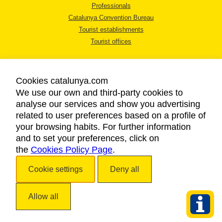
Professionals
Catalunya Convention Bureau
Tourist establishments
Tourist offices
Cookies catalunya.com
We use our own and third-party cookies to
analyse our services and show you advertising
LEGAL NOTICE
related to user preferences based on a profile of
PRIVACY POLICY
your browsing habits. For further information
COOKIES POLICY
and to set your preferences, click on
the
Cookies Policy Page
ACCESSIBILITY
.
Cookie settings
Deny all
Copyright © 2026. Catalan Tourist Board. All rights reserved.
Allow all