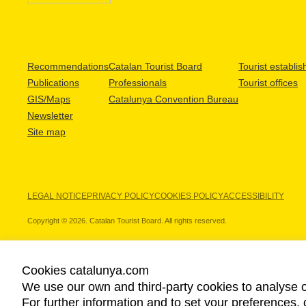
Recommendations
Catalan Tourist Board
Tourist establi
Publications
Professionals
Tourist offices
GIS/Maps
Catalunya Convention Bureau
Newsletter
Site map
LEGAL NOTICE
PRIVACY POLICY
COOKIES POLICY
ACCESSIBILITY
Copyright © 2026. Catalan Tourist Board. All rights reserved.
Cookies catalunya.com
We use our own and third-party cookies to analyse o
OUR PARTNERS
For further information and to set your preferences, 