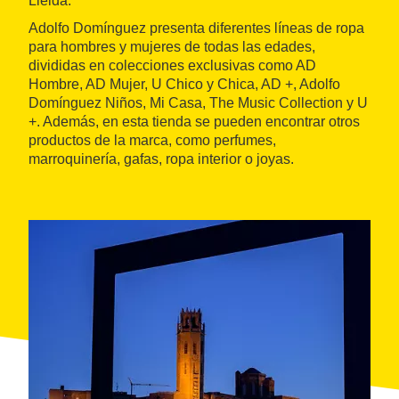
Lleida.
Adolfo Domínguez presenta diferentes líneas de ropa
para hombres y mujeres de todas las edades,
divididas en colecciones exclusivas como AD
Hombre, AD Mujer, U Chico y Chica, AD +, Adolfo
Domínguez Niños, Mi Casa, The Music Collection y U
+. Además, en esta tienda se pueden encontrar otros
productos de la marca, como perfumes,
marroquinería, gafas, ropa interior o joyas.