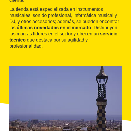
cliente.
La tienda está especializada en instrumentos
musicales, sonido profesional, informática musical y
DJ, y otros accesorios; además, se pueden encontrar
las
últimas novedades en el mercado
. Distribuyen
las marcas líderes en el sector y ofrecen un
servicio
técnico
que destaca por su agilidad y
profesionalidad.