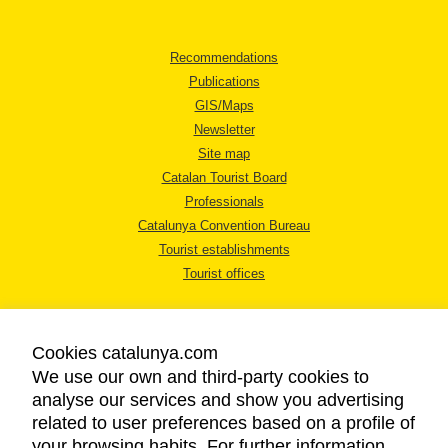
Recommendations
Publications
GIS/Maps
Newsletter
Site map
Catalan Tourist Board
Professionals
Catalunya Convention Bureau
Tourist establishments
Tourist offices
Cookies catalunya.com
We use our own and third-party cookies to
analyse our services and show you advertising
LEGAL NOTICE
related to user preferences based on a profile of
PRIVACY POLICY
your browsing habits. For further information