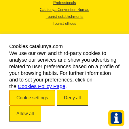
Professionals
Catalunya Convention Bureau
Tourist establishments
Tourist offices
Cookies catalunya.com
We use our own and third-party cookies to
analyse our services and show you advertising
LEGAL NOTICE
related to user preferences based on a profile of
PRIVACY POLICY
your browsing habits. For further information
COOKIES POLICY
and to set your preferences, click on
the
Cookies Policy Page
ACCESSIBILITY
.
Cookie settings
Deny all
Copyright © 2026. Catalan Tourist Board. All rights reserved.
Allow all