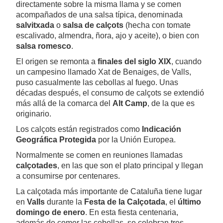
directamente sobre la misma llama y se comen
acompañados de una salsa típica, denominada
salvitxada
o
salsa de calçots
(hecha con tomate
escalivado, almendra, ñora, ajo y aceite), o bien con
salsa romesco
.
El origen se remonta a
finales del siglo XIX
, cuando
un campesino llamado Xat de Benaiges, de Valls,
puso casualmente las cebollas al fuego. Unas
décadas después, el consumo de calçots se extendió
más allá de la comarca del
Alt Camp
, de la que es
originario.
Los calçots están registrados como
Indicación
Geográfica Protegida
por la Unión Europea.
Normalmente se comen en reuniones llamadas
calçotades
, en las que son el plato principal y llegan
a consumirse por centenares.
La calçotada más importante de Cataluña tiene lugar
en
Valls
durante la
Festa de la Calçotada
, el
último
domingo de enero
. En esta fiesta centenaria,
además de comer las cebollas, se celebran tres