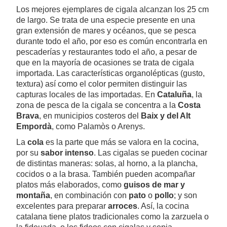
Los mejores ejemplares de cigala alcanzan los 25 cm
de largo. Se trata de una especie presente en una
gran extensión de mares y océanos, que se pesca
durante todo el año, por eso es común encontrarla en
pescaderías y restaurantes todo el año, a pesar de
que en la mayoría de ocasiones se trata de cigala
importada. Las características organolépticas (gusto,
textura) así como el color permiten distinguir las
capturas locales de las importadas. En
Cataluña
, la
zona de pesca de la cigala se concentra a la
Costa
Brava
, en municipios costeros del
Baix y del Alt
Empordà
, como Palamòs o Arenys.
La
cola
es la parte que más se valora en la cocina,
por su
sabor intenso
. Las cigalas se pueden cocinar
de distintas maneras: solas, al horno, a la plancha,
cocidos o a la brasa. También pueden acompañar
platos más elaborados, como
guisos de mar y
montaña
, en combinación con
pato
o
pollo
; y son
excelentes para preparar
arroces
. Así, la cocina
catalana tiene platos tradicionales como la zarzuela o