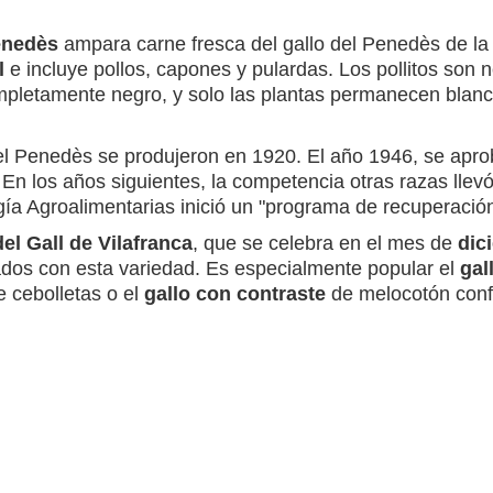
enedès
ampara carne fresca del gallo del Penedès de l
l
e incluye pollos, capones y pulardas. Los pollitos son n
ompletamente negro, y solo las plantas permanecen blan
s del Penedès se produjeron en 1920. El año 1946, se a
 En los años siguientes, la competencia otras razas llevó 
gía Agroalimentarias inició un "programa de recuperación
del Gall de Vilafranca
, que se celebra en el mes de
dic
ados con esta variedad. Es especialmente popular el
gal
e cebolletas o el
gallo con contraste
de melocotón confi