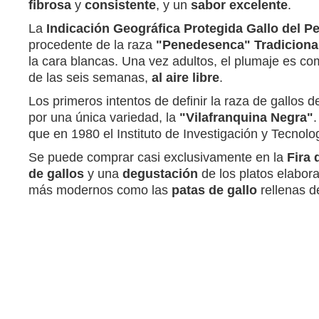
fibrosa
y
consistente
, y un
sabor excelente
.
La
Indicación Geográfica Protegida Gallo del P
procedente de la raza
"Penedesenca" Tradiciona
la cara blancas. Una vez adultos, el plumaje es c
de las seis semanas,
al aire libre
.
Los primeros intentos de definir la raza de gallo
por una única variedad, la
"Vilafranquina Negra"
.
que en 1980 el Instituto de Investigación y Tecnolo
Se puede comprar casi exclusivamente en la
Fira 
de gallos
y una
degustación
de los platos elabor
más modernos como las
patas de gallo
rellenas d