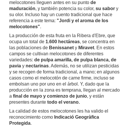
melocotones lleguen antes en su punto
de
maduración
, y también potencia su color,
su sabor
y
su olor. Incluso hay un cuento tradicional que hace
referencia a este tema:
"Jordi y el aroma de los
melocotones"
.
La producción de esta fruta en la Ribera d'Ebre, que
ocupa un total de
1.600 hectáreas
, se concentra en
las poblaciones de
Benissanet
y
Miravet
. En estos
campos se cultivan melocotones de diferentes
variedades:
de pulpa amarilla, de pulpa blanca, de
pavia
y
nectarinas
. Además, no se utilizan pesticidas
y se recogen de forma tradicional, a mano; en algunos
casos como el melocotón de carne firme, incluso se
embolsan uno por uno en el árbol. Y, dado que la
producción en la zona es temprana, llegan al mercado
a
final de mayo y comienzo de junio
, y están
presentes durante
todo el verano.
La calidad de estos melocotones les ha valido el
reconocimiento como
Indicació Geogràfica
Protegida
.