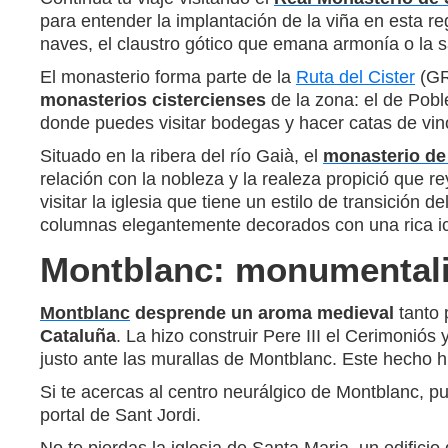
para entender la implantación de la viña en esta reg
naves, el claustro gótico que emana armonía o la sa
El monasterio forma parte de la
Ruta del Cister
(GR-
monasterios cistercienses
de la zona: el de Pob
donde puedes visitar bodegas y hacer catas de vin
Situado en la ribera del río Gaià, el
monasterio de
relación con la nobleza y la realeza propició que 
visitar la iglesia que tiene un estilo de transición d
columnas elegantemente decorados con una rica ic
Montblanc: monumentalis
Montblanc
desprende un aroma medieval
tanto 
Cataluña
. La hizo construir Pere III el Cerimoniós
justo ante las murallas de Montblanc. Este hecho h
Si te acercas al centro neurálgico de Montblanc, pue
portal de Sant Jordi.