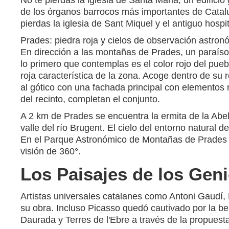
No te pierdas la iglesia de Santa Maria, un edifici
de los órganos barrocos más importantes de Catal
pierdas la iglesia de Sant Miquel y el antiguo hosp
Prades: piedra roja y cielos de observación astron
En dirección a las montañas de Prades, un paraíso
lo primero que contemplas es el color rojo del pue
roja característica de la zona. Acoge dentro de su 
al gótico con una fachada principal con elementos r
del recinto, completan el conjunto.
A 2 km de Prades se encuentra la ermita de la Abell
valle del río Brugent. El cielo del entorno natural
En el Parque Astronómico de Montañas de Prades p
visión de 360°.
Los Paisajes de los Gen
Artistas universales catalanes como Antoni Gaudí, 
su obra. Incluso Picasso quedó cautivado por la be
Daurada y Terres de l'Ebre a través de la propuesta