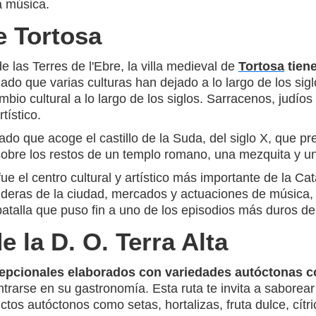
la música.
e Tortosa
e las Terres de l'Ebre, la villa medieval de
Tortosa
tien
gado que varias culturas han dejado a lo largo de los sig
ambio cultural a lo largo de los siglos. Sarracenos, judío
tístico.
ado que acoge el castillo de la Suda, del siglo X, que pr
sobre los restos de un templo romano, una mezquita y una
e el centro cultural y artístico más importante de la Ca
nderas de la ciudad, mercados y actuaciones de música,
batalla que puso fin a uno de los episodios más duros de 
e la D. O. Terra Alta
epcionales elaborados con variedades autóctonas c
ntrarse en su gastronomía. Esta ruta te invita a saborea
tos autóctonos como setas, hortalizas, fruta dulce, cítri