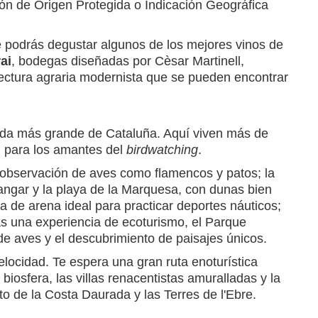
n de Origen Protegida o Indicación Geográfica
e podrás degustar algunos de los mejores vinos de
ai
, bodegas diseñadas por Cèsar Martinell,
tectura agraria modernista que se pueden encontrar
gida más grande de Cataluña. Aquí viven más de
l para los amantes del
birdwatching
.
a observación de aves como flamencos y patos; la
angar y la playa de la Marquesa, con dunas bien
a de arena ideal para practicar deportes náuticos;
as una experiencia de ecoturismo, el Parque
n de aves y el descubrimiento de paisajes únicos.
elocidad. Te espera una gran ruta enoturística
osfera, las villas renacentistas amuralladas y la
to de la Costa Daurada y las Terres de l'Ebre.