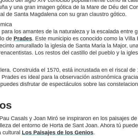
o gótico del siglo XIV conocido popularmente como la cat
uña y una gran imagen gótica de la Mare de Déu del Cor
ital de Santa Magdalena con su gran claustro gótico.
ómica
 para los amantes de la naturaleza y la escalada entre 
blo de
Prades
. Este municipio es conocido como la Villa 
recinto amurallado la iglesia de Santa Maria la Major, un
enacentistas. Los restos del castillo del pueblo y la ig
era. Construida el 1570, está incrustada en el riscal de 
 de Prades es ideal para la observación astronómica grac
uedes disfrutar de espectáculos sobre las constelacio
ios
Pau Casals y Joan Miró se inspiraron en los paisajes de
lleza del entorno de Horta de Sant Joan. Ahora tú puede
 cultural
Los Paisajes de los Genios
.