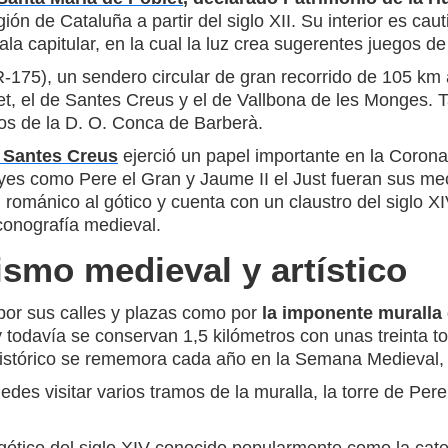
ión de Cataluña a partir del siglo XII. Su interior es ca
la capitular, en la cual la luz crea sugerentes juegos d
175), un sendero circular de gran recorrido de 105 km 
let, el de Santes Creus y el de Vallbona de les Monges.
os de la D. O. Conca de Barberà.
 Santes Creus
ejerció un papel importante en la Corona 
reyes como Pere el Gran y Jaume II el Just fueran sus me
el románico al gótico y cuenta con un claustro del siglo XI
onografía medieval.
mo medieval y artístico
por sus calles y plazas como por
la imponente muralla 
 y todavía se conservan 1,5 kilómetros con unas treinta 
istórico se rememora cada año en la Semana Medieval, d
des visitar varios tramos de la muralla, la torre de Pere 