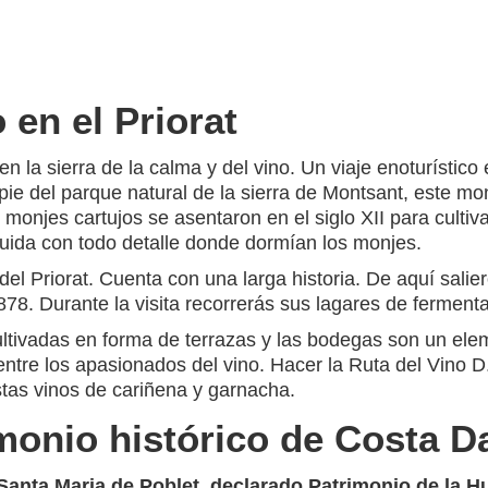
 en el Priorat
en la sierra de la calma y del vino. Un viaje enoturístic
pie del parque natural de la sierra de Montsant, este mon
njes cartujos se asentaron en el siglo XII para cultivar 
struida con todo detalle donde dormían los monjes.
l Priorat. Cuenta con una larga historia. De aquí salier
878. Durante la visita recorrerás sus lagares de ferment
cultivadas en forma de terrazas y las bodegas son un elem
entre los apasionados del vino. Hacer la Ruta del Vino D.
stas vinos de cariñena y garnacha.
imonio histórico de Costa 
Santa Maria de Poblet
, declarado Patrimonio de la