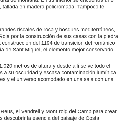
edral de montaña. En su interior se encuentra uno
, tallada en madera policromada. Tampoco te
grandes riscales de roca y bosques mediterráneos,
Roja por la construcción de sus casas con la piedra
a construcción del 1194 de transición del románico
lesia de Sant Miquel, el elemento mejor conservado
1.020 metros de altura y desde allí se ve todo el
ias a su oscuridad y escasa contaminación lumínica.
nes y el universo acomodado en una sala con una
 Reus, el Vendrell y Mont-roig del Camp para crear
s descubrir la esencia del paisaje de Costa