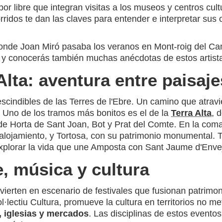
or libre que integran visitas a los museos y centros cul
rridos te dan las claves para entender e interpretar sus
 donde Joan Miró pasaba los veranos en Mont-roig del Ca
an y conocerás también muchas anécdotas de estos artis
Alta: aventura entre paisaj
scindibles de las Terres de l'Ebre. Un camino que atravie
o. Uno de los tramos más bonitos es el de la
Terra Alta
, 
e Horta de Sant Joan, Bot y Prat del Comte. En la comar
 alojamiento, y Tortosa, con su patrimonio monumental. T
plorar la vida que une Amposta con Sant Jaume d'Enveja,
e, música y cultura
ierten en escenario de festivales que fusionan patrimoni
l·lectiu Cultura, promueve la cultura en territorios no m
, iglesias y mercados
. Las disciplinas de estos evento