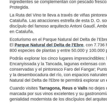
ingredientes se complementan con pescado fresco
Protegida.
La Ruta del Vino te lleva a través de viñas pintor
Cataluña. Las atracciones estrella de esta D. O. s
discípulo del famoso arquitecto Antoni Gaudí. Ambo
en Cataluña.
Ecoturismo en el Parque Natural del Delta de l’Ebr
El
Parque Natural del Delta de l'Ebre
, con 7.736
800 especies de plantas y entre 50.000 y 100.000 p
Podrás explorar los cinco lugares imprescindibles:
Encanyissada y la Tancada, lagunas extensas con r
conservadas y el pintoresco Faro del Fangar; Punta
y la desembocadura del río, con espacios naturale
Natural del Delta de l'Ebre te permitirá explorar un
Cuando visites
Tarragona, Reus o Valls
no dejes d
marcada por sus vinos excelentes y su gastronomía 
genialidad modernista de los discípulos del arquite