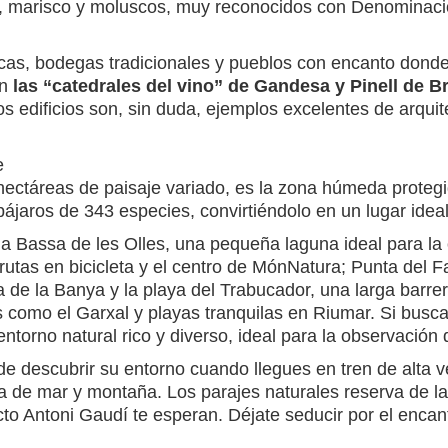
, marisco y moluscos, muy reconocidos con Denominació
escas, bodegas tradicionales y pueblos con encanto dond
on
las “catedrales del vino” de Gandesa y Pinell de Br
s edificios son, sin duda, ejemplos excelentes de arqui
e
 hectáreas de paisaje variado, es la zona húmeda prote
ájaros de 343 especies, convirtiéndolo en un lugar idea
 la Bassa de les Olles, una pequeña laguna ideal para l
utas en bicicleta y el centro de MónNatura; Punta del F
 de la Banya y la playa del Trabucador, una larga barrer
s como el Garxal y playas tranquilas en Riumar. Si busc
 entorno natural rico y diverso, ideal para la observació
e descubrir su entorno cuando llegues en tren de alta v
de mar y montaña. Los parajes naturales reserva de la bi
cto Antoni Gaudí te esperan. Déjate seducir por el encan