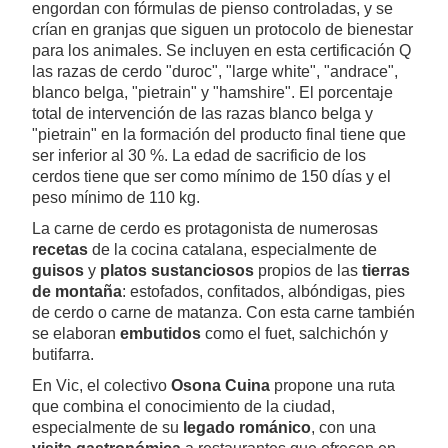
engordan con fórmulas de pienso controladas, y se
crían en granjas que siguen un protocolo de bienestar
para los animales. Se incluyen en esta certificación Q
las razas de cerdo "duroc", "large white", "andrace",
blanco belga, "pietrain" y "hamshire". El porcentaje
total de intervención de las razas blanco belga y
"pietrain" en la formación del producto final tiene que
ser inferior al 30 %. La edad de sacrificio de los
cerdos tiene que ser como mínimo de 150 días y el
peso mínimo de 110 kg.
La carne de cerdo es protagonista de numerosas
recetas
de la cocina catalana, especialmente de
guisos
y
platos sustanciosos
propios de las
tierras
de montaña
: estofados, confitados, albóndigas, pies
de cerdo o carne de matanza. Con esta carne también
se elaboran
embutidos
como el fuet, salchichón y
butifarra.
En Vic, el colectivo
Osona Cuina
propone una ruta
que combina el conocimiento de la ciudad,
especialmente de su
legado románico
, con una