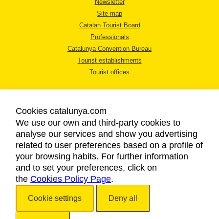
Newsletter
Site map
Catalan Tourist Board
Professionals
Catalunya Convention Bureau
Tourist establishments
Tourist offices
Cookies catalunya.com
We use our own and third-party cookies to
analyse our services and show you advertising
LEGAL NOTICE
related to user preferences based on a profile of
PRIVACY POLICY
your browsing habits. For further information
COOKIES POLICY
and to set your preferences, click on
the
Cookies Policy Page
ACCESSIBILITY
.
Cookie settings
Deny all
Copyright © 2026. Catalan Tourist Board. All rights reserved.