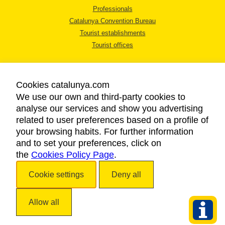
Professionals
Catalunya Convention Bureau
Tourist establishments
Tourist offices
Cookies catalunya.com
We use our own and third-party cookies to
analyse our services and show you advertising
LEGAL NOTICE
related to user preferences based on a profile of
PRIVACY POLICY
your browsing habits. For further information
COOKIES POLICY
and to set your preferences, click on
the
Cookies Policy Page
ACCESSIBILITY
.
Cookie settings
Deny all
Copyright © 2026. Catalan Tourist Board. All rights reserved.
Allow all