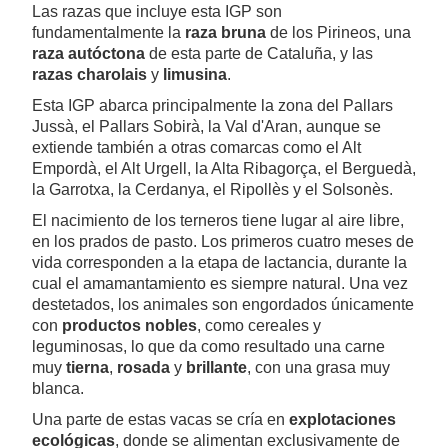
Las razas que incluye esta IGP son
fundamentalmente la
raza bruna
de los Pirineos, una
raza autóctona
de esta parte de Cataluña, y las
razas charolais
y
limusina
.
Esta IGP abarca principalmente la zona del Pallars
Jussà, el Pallars Sobirà, la Val d'Aran, aunque se
extiende también a otras comarcas como el Alt
Empordà, el Alt Urgell, la Alta Ribagorça, el Berguedà,
la Garrotxa, la Cerdanya, el Ripollès y el Solsonès.
El nacimiento de los terneros tiene lugar al aire libre,
en los prados de pasto. Los primeros cuatro meses de
vida corresponden a la etapa de lactancia, durante la
cual el amamantamiento es siempre natural. Una vez
destetados, los animales son engordados únicamente
con
productos nobles
, como cereales y
leguminosas, lo que da como resultado una carne
muy
tierna
,
rosada
y
brillante
, con una grasa muy
blanca.
Una parte de estas vacas se cría en
explotaciones
ecológicas
, donde se alimentan exclusivamente de