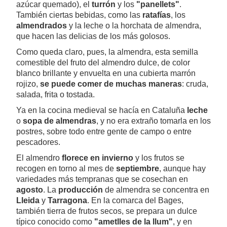
azúcar quemado), el
turrón
y los
"panellets"
.
También ciertas bebidas, como las
ratafías
, los
almendrados
y la leche o la horchata de almendra,
que hacen las delicias de los más golosos.
Como queda claro, pues, la almendra, esta semilla
comestible del fruto del almendro dulce, de color
blanco brillante y envuelta en una cubierta marrón
rojizo,
se puede comer de muchas maneras
: cruda,
salada, frita o tostada.
Ya en la cocina medieval se hacía en Cataluña
leche
o
sopa de almendras
, y no era extraño tomarla en los
postres, sobre todo entre gente de campo o entre
pescadores.
El almendro
florece en invierno
y los frutos se
recogen en torno al mes de
septiembre
, aunque hay
variedades más tempranas que se cosechan en
agosto
. La
producción
de almendra se concentra en
Lleida
y
Tarragona
. En la comarca del Bages,
también tierra de frutos secos, se prepara un dulce
típico conocido como
"ametlles de la llum"
, y en