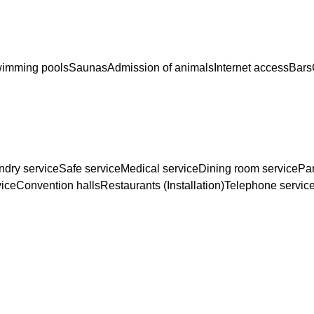
imming pools
Saunas
Admission of animals
Internet access
Bars
ndry service
Safe service
Medical service
Dining room service
Pa
vice
Convention halls
Restaurants (Installation)
Telephone servic