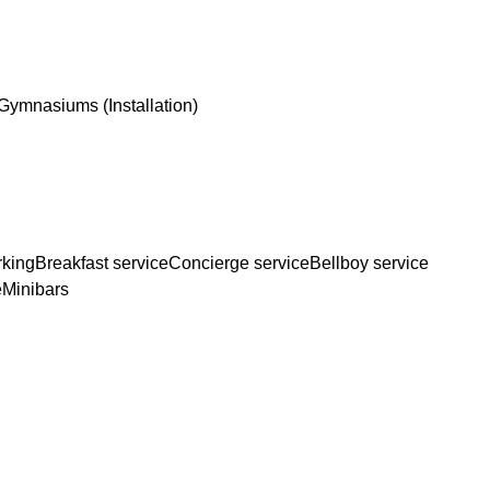
Gymnasiums (Installation)
rking
Breakfast service
Concierge service
Bellboy service
e
Minibars