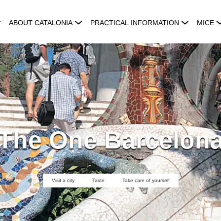
ABOUT CATALONIA
PRACTICAL INFORMATION
MICE
The One Barcelon
Visit a city
Taste
Take care of yourself