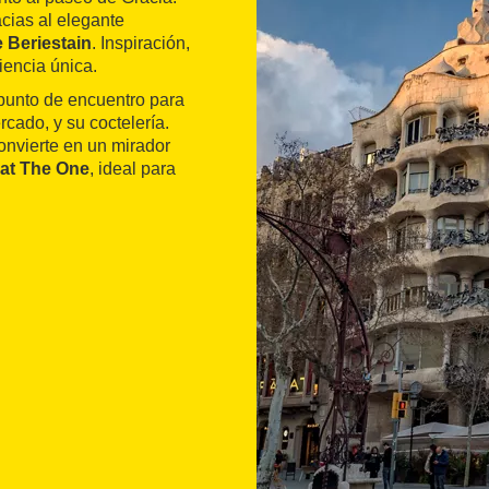
cias al elegante
 Beriestain
. Inspiración,
iencia única.
 punto de encuentro para
cado, y su coctelería.
convierte en un mirador
at The One
, ideal para