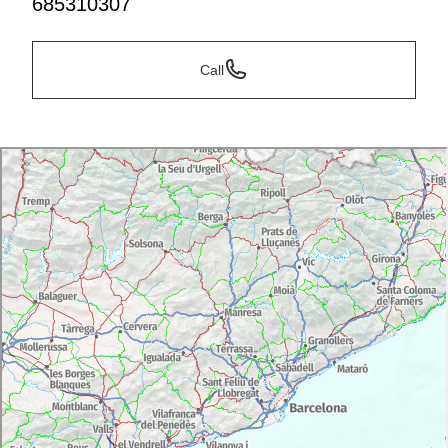
685310307
Call